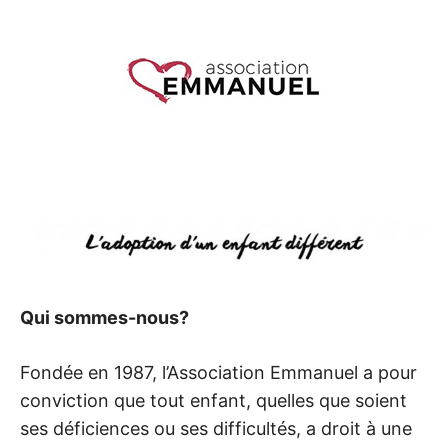
I
O
N
A
U
Q
U
Qui sommes-nous?
É
Fondée en 1987, l’Association Emmanuel a pour
B
conviction que tout enfant, quelles que soient
E
ses déficiences ou ses difficultés, a droit à une