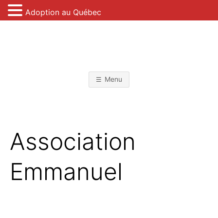
Adoption au Québec
Skip
to
content
L
'
Menu
A
D
Association
O
Emmanuel
P
T