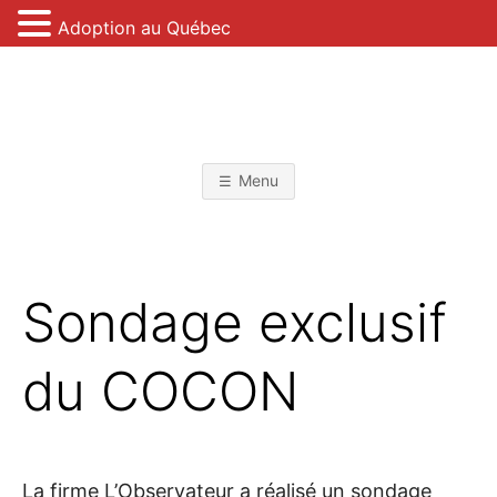
Adoption au Québec
Skip
to
content
L
'
Menu
A
D
Sondage exclusif
O
du COCON
P
T
La firme L’Observateur a réalisé un sondage